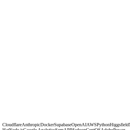
GambitGrid
Other agencies
Gebouwd met code, geen no-code-plakwerk
Bewezen op live dashboards van klanten
Marketing en automatisering onder één dak
Jij bezit de code en data, geen lock-in
Vaste, transparante prijzen
Waarom wij
Bewijs, geen
beloftes.
De meeste bureaus verkopen activiteit en hoop. Wij maken
berekende zetten, bouwen ze in systemen die van jou zijn, en
bewijzen elke zet op een live dashboard dat je altijd kunt openen.
Werkt een zet niet, dan weet jij het als eerste.
Gratis AI Scan
Cloudflare
Anthropic
Docker
Supabase
OpenAI
AWS
Python
Higgsfield
Hat
Node.js
Google Analytics
SerpAPI
Hadoop
CentOS
Adobe
Power