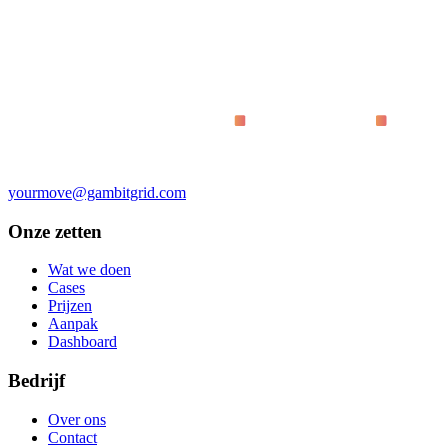
Wat betekent 'bewezen op live dashboards' precies?
Waarom code in plaats van no-code-tools?
Hoe snel zien we resultaat?
Voor wie is dit?
Wat kost het?
yourmove@gambitgrid.com
Onze zetten
Wat we doen
Cases
Prijzen
Aanpak
Dashboard
Bedrijf
Over ons
Contact