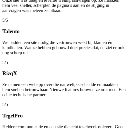
Onze site was traag en leverde weinig aanvragen op. Ze maakten
hem veel sneller, scherpten de pagina’s aan en de stijging in
aanvragen was meteen zichtbaar.
5/5
Talento
We hadden een site nodig die vertrouwen wekt bij klanten én
kandidaten. Wat ze hebben gebouwd doet precies dat, en ziet er ook
nog scherp uit.
5/5
RizqX
Ze namen een webapp over die nauwelijks schaalde en maakten
hem snel en betrouwbaar. Nieuwe features bouwen ze ook mee. Een
echte technische partner.
5/5
TegelPro
Heldere communicatie en een site die echt tegelwerk oplevert. Geen