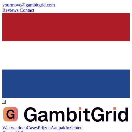
yourmove@gambitgrid.com
Reviews
Contact
nl
Wat we doen
Cases
Prijzen
Aanpak
Inzichten